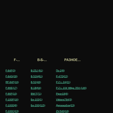
F-...
B-Б-...
РАЗНОЕ...
F-84F(3)
B-25J (91)
По-2(8)
F-84G(28)
B-52H(61)
P-47D(22)
RF-84F(16)
B-52(46)
P.Z.L.24(21)
F-86E(17)
B-1B(64)
P.Z.L.104 Wilga 35A (146)
F-86F(10)
BM-T(71)
Piper18(6)
F-100F(16)
Бе-103(1)
Vikkers794(3)
F-100D(8)
Бе-200(115)
Дирижабли(23)
F-100C(23)
ZV-540(16)