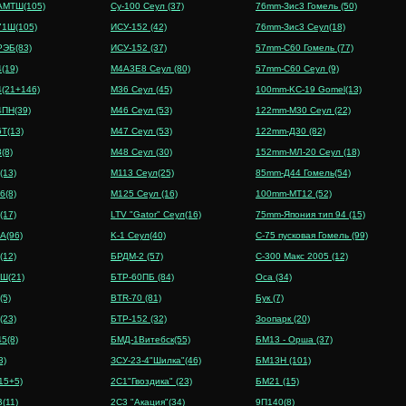
АМТШ(105)
Су-100 Сеул (37)
76mm-Зис3 Гомель (50)
71Ш(105)
ИСУ-152 (42)
76mm-Зис3 Сеул(18)
РЭБ(83)
ИСУ-152 (37)
57mm-C60 Гомель (77)
(19)
M4A3E8 Сеул (80)
57mm-C60 Сеул (9)
4(21+146)
M36 Сеул (45)
100mm-KC-19 Gomel(13)
4ПН(39)
M46 Сеул (53)
122mm-M30 Сеул (22)
Т(13)
M47 Сеул (53)
122mm-Д30 (82)
(8)
M48 Сеул (30)
152mm-МЛ-20 Сеул (18)
(13)
M113 Сеул(25)
85mm-Д44 Гомель(54)
6(8)
M125 Сеул (16)
100mm-MT12 (52)
(17)
LTV "Gator" Сеул(16)
75mm-Япония тип 94 (15)
A(96)
K-1 Сеул(40)
C-75 пусковая Гомель (99)
(12)
БРДМ-2 (57)
C-300 Макс 2005 (12)
Ш(21)
БТР-60ПБ (84)
Оса (34)
(5)
BTR-70 (81)
Бук (7)
(23)
БТР-152 (32)
Зоопарк (20)
5(8)
БМД-1Витебск(55)
БМ13 - Орша (37)
3)
ЗСУ-23-4"Шилка"(46)
БМ13Н (101)
15+5)
2C1"Гвоздика" (23)
БМ21 (15)
(11)
2C3 "Акация"(34)
9П140(8)