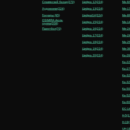
Славянский базар(270)
Цифра 12(224)
Ми-8
Художники(224)
Цифра 13(224)
Ми-1
Гончары (95)
Цифраl14(224)
Ми-8
OSIMIRA фолк-
Цифра 15(224)
Ми-14
группа(208)
Паинтбол(70)
Цифра 16(224)
Ми-2
Цифра 17(224)
Ми-2
Цифра 18(224)
Ми-26
Цифра 19(224)
Ми-38
Цифра 20(224)
Ка-26
Ка-22
Ка-27
Ка-32
Ка-32
Ка-50
Ка-52
Ка-60
EC-14
H-5(1
H-19(
UH-1B