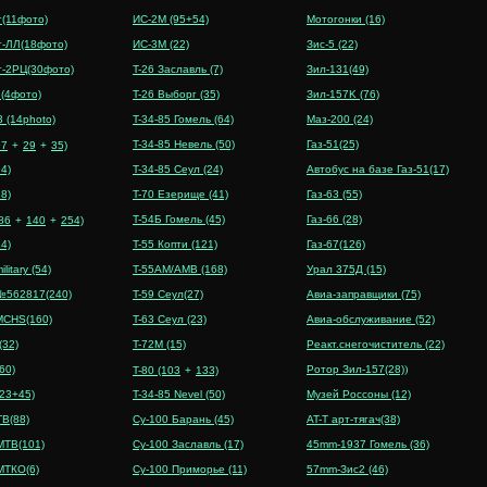
т(11фото)
ИС-2М (95+54)
Мотогонки (16)
т-ЛЛ(18фото)
ИС-3М (22)
Зис-5 (22)
т-2РЦ(30фото)
T-26 Заславль (7)
Зил-131(49)
й(4фото)
T-26 Выборг (35)
Зил-157K (76)
3 (14photo)
T-34-85 Гомель (64)
Mаз-200 (24)
T-34-85 Невель (50)
Газ-51(25)
97
+
29
+
35)
94)
T-34-85 Сеул (24)
Автобус на базе Газ-51(17)
98)
T-70 Езерище (41)
Газ-63 (55)
T-54Б Гомель (45)
Газ-66 (28)
(86
+
140
+
254)
24)
T-55 Копти (121)
Газ-67(126)
ilitary (54)
T-55AM/AMВ (168)
Урал 375Д (15)
 №562817(240)
T-59 Сеул(27)
Авиа-заправщики (75)
MCHS(160)
T-63 Сеул (23)
Авиа-обслуживание (52)
(32)
T-72М (15)
Реакт.снегочиститель (22)
60)
Ротор Зил-157(28)
)
T-80 (103
+
133)
23+45)
T-34-85 Nevel (50)
Музей Россоны (12)
В(88)
Су-100 Барань (45)
AT-T арт-тягач(38)
МТВ(101)
Су-100 Заславль (17)
45mm-1937 Гомель (36)
МТКО(6)
Су-100 Приморье (11)
57mm-Зис2 (46)