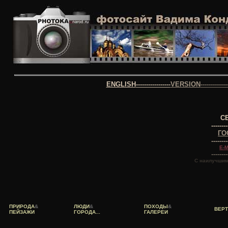
ENGLISH
-----------------
VERSION
-------------
СЕ
--------
ГО
--------
E-M
--------
С наилучши
ПРИРОДА
&
ЛЮДИ
&
ПОХОДЫ
&
ВЕР
ПЕЙЗАЖИ
ГОРОДА...
ГАЛЕРЕИ