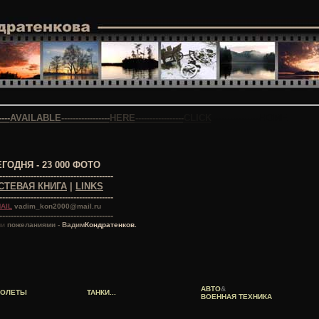
----
AVAILABLE
-----------------
HERE
-----------------
CLICK
-----------------
HOME
ГОДНЯ - 23 000 ФОТО
----------------------------------------
СТЕВАЯ КНИГА
|
LINKS
----------------------------------------
AIL
vadim_kon2000@mail.ru
----------------------------------------
ми
пожеланиями -
Вадим
Кондратенков.
АВТО
&
ТОЛЕТЫ
ТАНКИ...
ВОЕННАЯ ТЕХНИКА