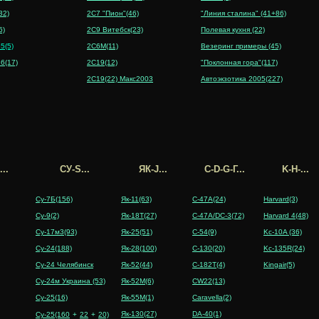
32)
2C7 "Пион"(46)
"Линия сталина" (41+86)
6)
2C9 Витебск(23)
Полевая кухня (22)
5(5)
2C6M(11)
Везеринг примеры (45)
6(17)
2C19(12)
"Поклонная гора"(117)
2C19(22) Макс2003
Автоэкзотика 2005(227)
..
СУ-S...
ЯК-J...
C-D-G-Г...
K-H-...
Су-7Б(156)
Як-11(63)
C-47A(24)
Harvard(3)
Су-9(2)
Як-18Т(27)
C-47A/DC-3(72)
Harvard 4(48)
Су-17м3(93)
Як-25(51)
C-54(9)
Kc-10A (36)
Су-24(188)
Як-28(100)
C-130(20)
Kc-135R(24)
Су-24 Челябинск
Як-52(44)
C-182T(4)
Kingair(5)
Су-24м Украина (53)
Як-52M(6)
CW22(13)
Су-25(16)
Як-55M(1)
Caravella(2)
Як-130(27)
DA-40(1)
Су-25(160
+
22
+
20)