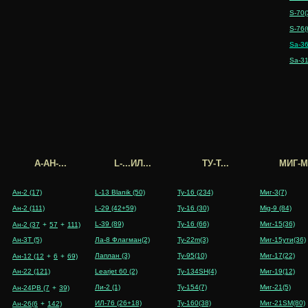
S-70(
S-76(
Sa-36
Sa-31
А-АН-...
L-...ИЛ...
ТУ-T...
MИГ-M.
Ан-2 (17)
L-13 Blanik (50)
Ту-16 (234)
Миг-3(7)
Ан-2 (111)
L-29 (42+59)
Ту-16 (30)
Mig-9 (84)
L-39 (89)
Ту-16 (66)
Миг-15(36)
Ан-2 (37
+
57
+
111)
Ан-3Т (5)
Лa-8 Флагман(2)
Ту-22m(3)
Миг-15ути(36)
Лаплан (3)
Ту-95(10)
Миг-17(22)
Ан-12 (12
+
6
+
69)
Ан-22 (121)
Learjet 60 (2)
Ту-134SH(4)
Миг-19(12)
Ли-2 (1)
Ту-154(7)
Миг-21(5)
Ан-24РВ (7
+
39)
ИЛ-76 (26+18)
Ту-160(38)
Миг-21SM(80)
Ан-26(6
+
142)