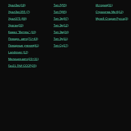
УралЗис(19)
Тип Л(55)
История(31)
УралЗис355 (7)
Тип П(95)
Страничка Ми-6(12)
Урал375
(69)
Тип Эр(97)
Музей Старая Русса(3)
Ураган(33)
Тип Эр(12)
Камаз "Витязь" (10)
Тип Эм(24)
Пожарн. авто(71+43)
Тип Эу(11)
Пожарные учения(41)
Тип Су(27)
Landrover (12)
Милиция-авто(23+31)
Газ21 ГАИ СССР(25)