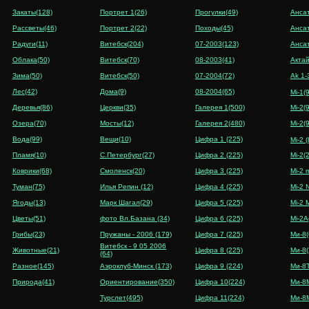
Закаты(128)
Портрет 1(26)
Прогулки(49)
Анса
Рассветы(46)
Портрет 2(22)
Походы(45)
Анса
Радуги(11)
Витебск(204)
07-2003(123)
Анса
Облака(50)
Витебск(70)
08-2003(41)
Акта
Зима(50)
Витебск(50)
07-2004(72)
Ak 1-
Лес(42)
Дома(9)
08-2004(65)
Mi-1(
Деревья(86)
Церкви(35)
Галерея 1(500)
Mi-2(
Озера(70)
Мосты(12)
Галерея 2(480)
Mi-2(
Вода(99)
Вещи(10)
Цифра 1 (225)
Mi-2 
Пламя(10)
С.Петербург(27)
Цифра 2 (225)
Mi-2(
Коврики(68)
Смоленск(20)
Цифра 3 (225)
Mi-2 m
Туман(75)
Илья Репин (12)
Цифра 4 (225)
Mi-2
Ягоды(13)
Марк Шагал(29)
Цифра 5 (225)
Mi-2 
Цветы(51)
фото Вл.Базана (34)
Цифра 6 (225)
Mi-2A
Грибы(23)
Пружаны - 2006 (179)
Цифра 7 (225)
Ми-8(
Витебск - 9 05 2006
Животные(21)
Цифра 8 (225)
Ми-8(
(64)
Разное(145)
Аэроклуб-Минск (173)
Цифра 9 (224)
Ми-8Т
Природа(41)
Ориентирование(350)
Цифра 10(224)
Ми-8
Турслет(495)
Цифра 11(224)
Ми-8